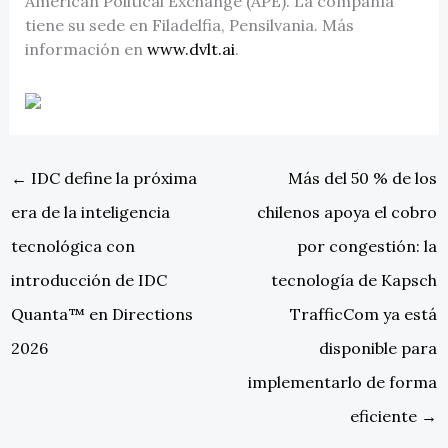
American Political Exchange (APE). La compañía
tiene su sede en Filadelfia, Pensilvania. Más
información en
www.dvlt.ai
.
←
IDC define la próxima
Más del 50 % de los
era de la inteligencia
chilenos apoya el cobro
tecnológica con
por congestión: la
introducción de IDC
tecnología de Kapsch
Quanta™ en Directions
TrafficCom ya está
2026
disponible para
implementarlo de forma
eficiente
→