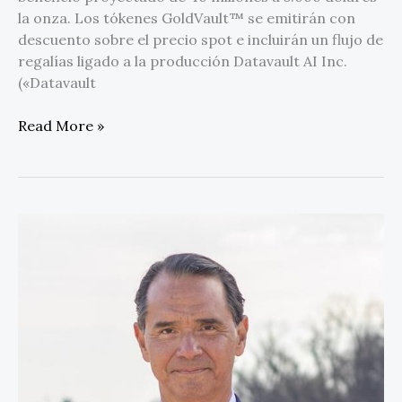
la onza. Los tókenes GoldVault™ se emitirán con
descuento sobre el precio spot e incluirán un flujo de
regalías ligado a la producción Datavault AI Inc.
(«Datavault
Read More »
Latam
Energy
Partners
y
Lionheart
Capital
lanzan
plataforma
de