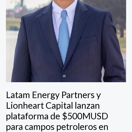
$500MUSD
para
campos
petroleros
en
Venezuela
Latam Energy Partners y
Lionheart Capital lanzan
plataforma de $500MUSD
para campos petroleros en