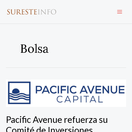
Ir
al
contenido
Bolsa
Pacific
Avenue
refuerza
su
Comité
Pacific Avenue refuerza su
de
Inversiones,
Comité de Inversiones,