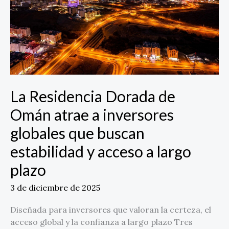
atrae
a
inversores
globales
que
buscan
estabilidad
y
La Residencia Dorada de
acceso
Omán atrae a inversores
a
largo
globales que buscan
plazo
estabilidad y acceso a largo
plazo
3 de diciembre de 2025
Diseñada para inversores que valoran la certeza, el
acceso global y la confianza a largo plazo Tres