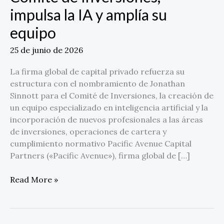
impulsa
impulsa la IA y amplía su
la
IA
equipo
y
amplía
25 de junio de 2026
su
La firma global de capital privado refuerza su
equipo
estructura con el nombramiento de Jonathan
Sinnott para el Comité de Inversiones, la creación de
un equipo especializado en inteligencia artificial y la
incorporación de nuevos profesionales a las áreas
de inversiones, operaciones de cartera y
cumplimiento normativo Pacific Avenue Capital
Partners («Pacific Avenue»), firma global de […]
Read More »