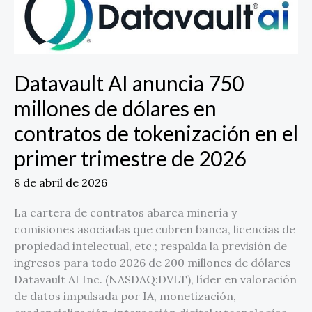
anuncia
750
millones
de
Datavault AI anuncia 750
dólares
en
millones de dólares en
contratos
contratos de tokenización en el
de
tokenización
primer trimestre de 2026
en
el
8 de abril de 2026
primer
La cartera de contratos abarca minería y
trimestre
comisiones asociadas que cubren banca, licencias de
de
propiedad intelectual, etc.; respalda la previsión de
2026
ingresos para todo 2026 de 200 millones de dólares
Datavault AI Inc. (NASDAQ:DVLT), líder en valoración
de datos impulsada por IA, monetización,