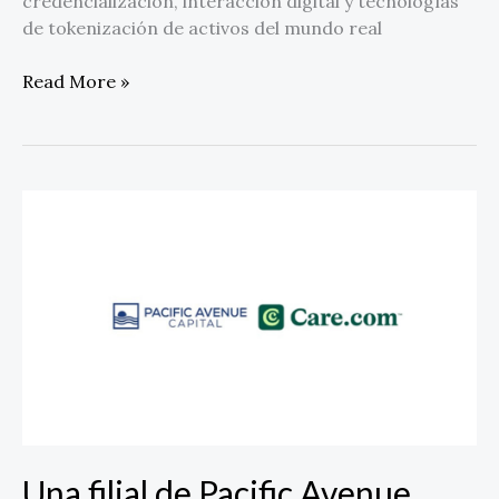
credencialización, interacción digital y tecnologías
de tokenización de activos del mundo real
Read More »
Una
filial
de
Pacific
Avenue
Capital
Partners
completa
la
adquisición
de
Una filial de Pacific Avenue
Care.com