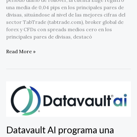
Datalyst
una media de 0,04 pips en los principales pares de
divisas, situándose al nivel de las mejores cifras del
sector TabTrade (tabtrade.com), broker global de
forex y CFDs con spreads medios cero en los
principales pares de divisas, destacó
Read More »
Datavault
AI
programa
una
conferencia
para
Datavault AI programa una
analizar
los