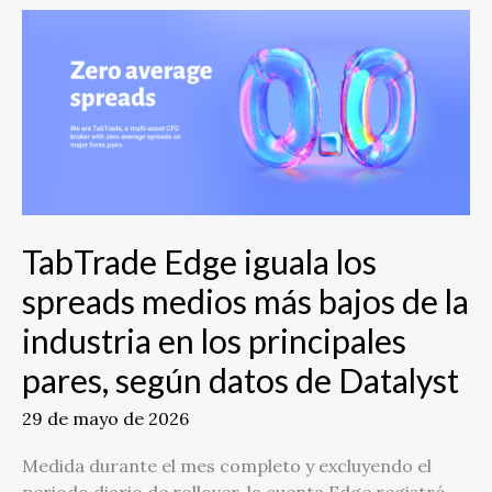
TabTrade
Edge
iguala
los
spreads
medios
más
bajos
de
TabTrade Edge iguala los
la
industria
spreads medios más bajos de la
en
industria en los principales
los
principales
pares, según datos de Datalyst
pares,
según
29 de mayo de 2026
datos
Medida durante el mes completo y excluyendo el
de
periodo diario de rollover, la cuenta Edge registró