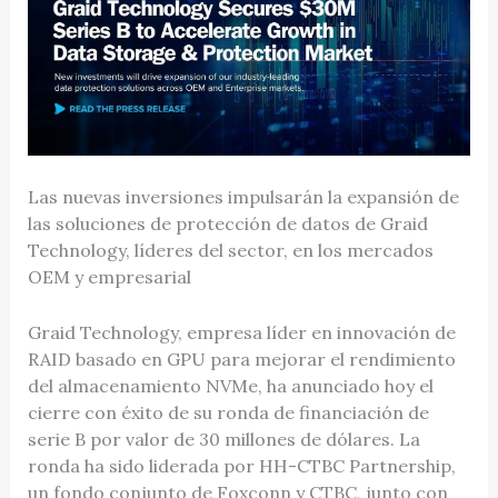
Las nuevas inversiones impulsarán la expansión de
las soluciones de protección de datos de Graid
Technology, líderes del sector, en los mercados
OEM y empresarial
Graid Technology, empresa líder en innovación de
RAID basado en GPU para mejorar el rendimiento
del almacenamiento NVMe, ha anunciado hoy el
cierre con éxito de su ronda de financiación de
serie B por valor de 30 millones de dólares. La
ronda ha sido liderada por HH-CTBC Partnership,
un fondo conjunto de Foxconn y CTBC, junto con