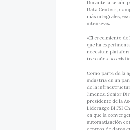
Durante la sesión p
Data Centers, compa
más integrales, es
intensivas.
«El crecimiento de 
que ha experimentad
necesitan platafor
tres años no existí
Como parte de la a
industria en un pan
de la infraestructu
Jimenez, Senior Dir
presidente de la A
Liderazgo BICSI Chi
en que la convergen
automatización con
centros de datos e