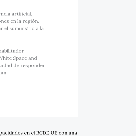
cia artificial,
nes en la región.
 el suministro a la
abilitador
 White Space and
acidad de responder
ian.
pacidades en el RCDE UE con una