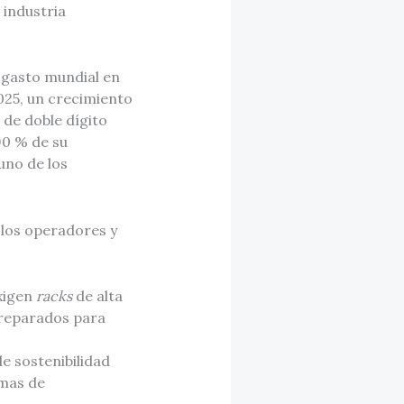
 industria
 gasto mundial en
025, un crecimiento
 de doble dígito
 90 % de su
uno de los
 los operadores y
xigen
racks
de alta
preparados para
e sostenibilidad
emas de