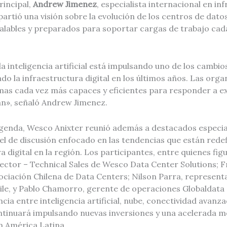
rincipal,
Andrew Jimenez
, especialista internacional en in
rtió una visión sobre la evolución de los centros de dato
calables y preparados para soportar cargas de trabajo ca
la inteligencia artificial está impulsando uno de los camb
o la infraestructura digital en los últimos años. Las orga
mas cada vez más capaces y eficientes para responder a e
an», señaló Andrew Jimenez.
genda, Wesco Anixter reunió además a destacados especial
el de discusión enfocado en las tendencias que están redef
ra digital en la región. Los participantes, entre quienes f
ector – Technical Sales de Wesco Data Center Solutions; F
sociación Chilena de Data Centers; Nilson Parra, represen
le, y Pablo Chamorro, gerente de operaciones Globaldata C
cia entre inteligencia artificial, nube, conectividad avanza
tinuará impulsando nuevas inversiones y una acelerada m
n América Latina.