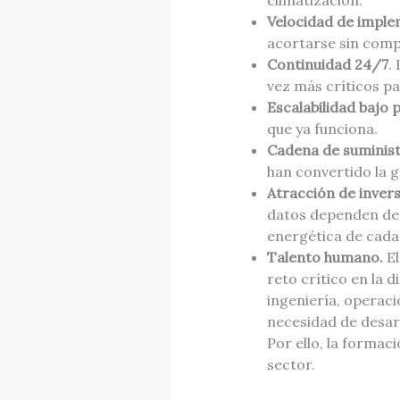
climatización.
Velocidad de imple
acortarse sin compr
Continuidad 24/7
.
vez más críticos pa
Escalabilidad bajo 
que ya funciona.
Cadena de suminis
han convertido la g
Atracción de inver
datos dependen de la
energética de cada 
Talento humano.
El
reto crítico en la 
ingeniería, operaci
necesidad de desar
Por ello, la formac
sector.