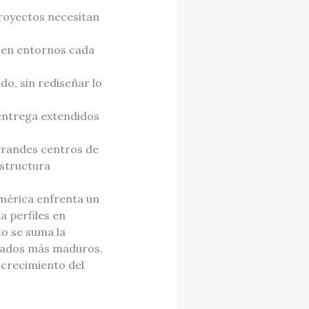
royectos necesitan
a en entornos cada
do, sin rediseñar lo
 entrega extendidos
 grandes centros de
estructura
mérica enfrenta un
a perfiles en
to se suma la
rcados más maduros.
l crecimiento del