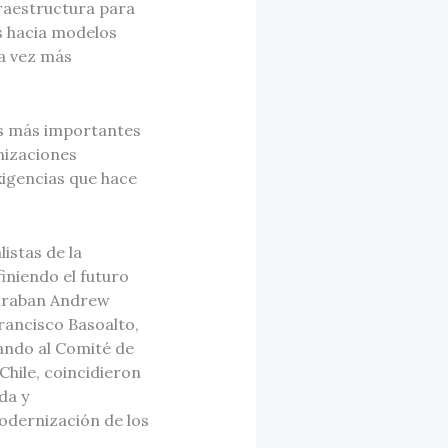
fraestructura para
s hacia modelos
da vez más
ios más importantes
nizaciones
xigencias que hace
istas de la
iniendo el futuro
iguraban Andrew
rancisco Basoalto,
tando al Comité de
hile, coincidieron
da y
odernización de los