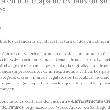
ra en una etapa de expansión sin
es
efine los estándares de infraestructura crítica en Latinoa
 Centers en América Latina no atraviesa un momento de 
s ciclos de crecimiento más intensos de su historia. La ac
ial, el auge de entornos hiperescala y la digitalización de s
nda sin precedentes de infraestructura crítica. Los paí
atégicas claras —marcos regulatorios favorables, inversió
s que atraigan capital— serán los que lideren esta expansi
 margen.
 conclusiones centrales del encuentro
«Infraestructura Crí
r del Futuro»
, organizado por Wesco Anixter en Santiago d