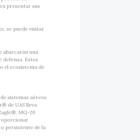
ra presentar sus
e, se puede visitar
ue abarcarán una
e defensa. Estos
do el ecosistema de
l de sistemas aéreos
or® de UAS lleva
 Eagle®, MQ-20
roporcionar
o persistente de la