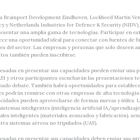
os Brainport Development Eindhoven, Lockheed Martin Ven
 y Netherlands Industries for Defence & Security (NIDV)
esentar una amplia gama de tecnologías. Participar en es
ce una oportunidad ideal para conectar con fuentes de fi
es del sector. Las empresas y personas que solo deseen as
ctos también pueden inscribirse.
esadas en presentar sus capacidades pueden enviar una 
SI y otros participantes escucharán las presentaciones te
mado debate. También habrá oportunidades para establecer
es podrán reunirse con otras empresas de alta tecnología 
acidades pueden aprovecharse de formas nuevas y útiles. L
sistemas inteligentes (inteligencia artificial IA/aprendizaj
les inteligentes (materiales avanzados y fabricación), sen
ra sistemas aéreos no tripulados (UAS).
esadas en presentar sus capacidades deben enviar sus pr