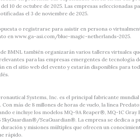
del 10 de octubre de 2025. Las empresas seleccionadas pa
tificadas el 3 de noviembre de 2025.
puesta o registrarse para asistir en persona o virtualment
vento en www.ga-asi.com/blue-magic-netherlands-2025.
de BMNL también organizarán varios talleres virtuales q
relevantes para las empresas emergentes de tecnología d
rán en el sitio web del evento y estarán disponibles para to
dés.
onautical Systems, Inc. es el principal fabricante mundia
. Con más de 8 millones de horas de vuelo, la línea Predat
lando e incluye los modelos MQ-9A Reaper®, MQ-1C Gray
SkyGuardian®/SeaGuardian®. La empresa se dedica a p
 duración y misiones múltiples que ofrecen un conocimient
ue rápido.