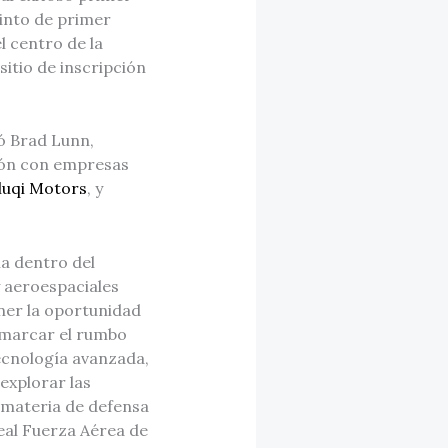
cinto de primer
l centro de la
itio de inscripción
ó Brad Lunn,
ión con empresas
luqi Motors
, y
a dentro del
y aeroespaciales
ner la oportunidad
 marcar el rumbo
tecnología avanzada,
explorar las
 materia de defensa
eal Fuerza Aérea de