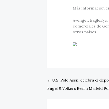
Más información e
Avenger, EagleEye,
comerciales de Gen
otros países.
←
U.S. Polo Assn. celebra el dep
Engel & Völkers Berlin Maifeld P