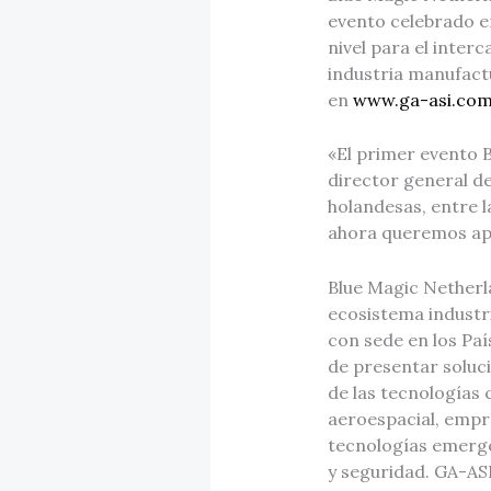
evento celebrado en
nivel para el inter
industria manufactu
en
www.ga-asi.com
«El primer evento B
director general d
holandesas, entre l
ahora queremos apr
Blue Magic Netherl
ecosistema industri
con sede en los Paí
de presentar soluc
de las tecnologías 
aeroespacial, empr
tecnologías emerge
y seguridad. GA-ASI