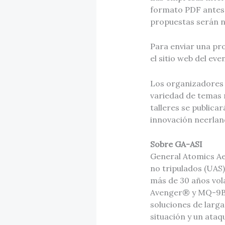
formato PDF antes 
propuestas serán no
Para enviar una pro
el sitio web del e
Los organizadores 
variedad de temas 
talleres se publica
innovación neerlan
Sobre GA-ASI
General Atomics Aer
no tripulados (UAS)
más de 30 años vo
Avenger® y MQ-9B 
soluciones de larga
situación y un ataq