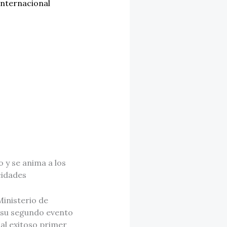
Internacional
o y se anima a los
cidades
Ministerio de
á su segundo evento
al exitoso primer