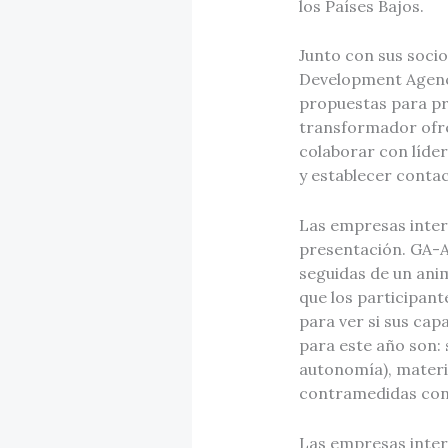
los Países Bajos.
Junto con sus soci
Development Agency
propuestas para pr
transformador ofre
colaborar con líder
y establecer conta
Las empresas inter
presentación. GA-A
seguidas de un ani
que los participant
para ver si sus cap
para este año son: 
autonomía), materia
contramedidas cont
Las empresas inter