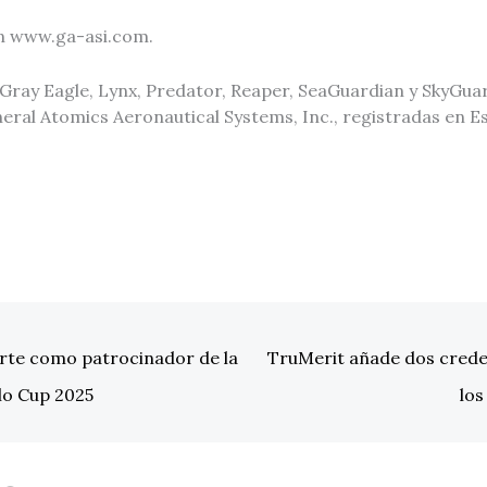
n www.ga-asi.com.
 Gray Eagle, Lynx, Predator, Reaper, SeaGuardian y SkyGu
eral Atomics Aeronautical Systems, Inc., registradas en 
orte como patrocinador de la
TruMerit añade dos crede
olo Cup 2025
los