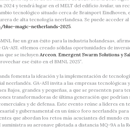
 2024 y tendrá lugar en el MELT del edificio Avular, un re
cambio tecnológico situado cerca de Brainport Eindhoven, e
rera de alta tecnología neerlandesa. Se puede acceder al s
/blue-magic-netherlands-2025
.
MNL fue un gran éxito para la industria holandesa», afirm
e GA-ASI. «Hemos creado sólidas oportunidades de invers
as que se incluyen
Arceon
,
Emergent Swarm Solutions y Sa
ovechar ese éxito en el BMNL 2025″.
ands fomenta la ideación y la implementación de tecnologí
al neerlandés. GA-ASI invita a las empresas tecnológicas 
ses Bajos, grandes y pequeñas, a que se presenten para te
iones transformadoras de última generación que podrían
comerciales y de defensa. Este evento reúne a líderes en 
esarial y gubernamental en un único foro neerlandés para 
ntes que abordan los retos más acuciantes del mundo en
 suministra su aeronave pilotada a distancia MQ-9A a la R