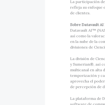
La participación de
refleja su enfoque 
de clientes.
Sobre Datavault AI 
Datavault AI™ (NAS
así como la valora
en la nube de la co
divisiones de Cienc
La división de Cie
y Sumerian®, así c
multicanal en alta 
temporización y can
aprovecha el poder
de percepción de d
La plataforma de Da
software de comput