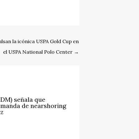
ulsan la icónica USPA Gold Cup en
el USPA National Polo Center
→
LDM) señala que
emanda de nearshoring
iz