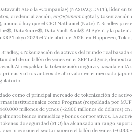
«Datavault AI» o la «Compañía») (NASDAQ: DVLT), líder en t
tos, credencialización,
engagement
digital y tokenización 
 anunció hoy que el CEO Nathaniel (Nate) T. Bradley presen
lue®, DataScore®, Data Vault Bank® AI Agent y la patent
XRP Tokyo 2026 el 7 de abril de 2026, en Happo-en, Tokio,
 Bradley, «Tokenización de activos del mundo real basada
tunidad de un billón de yenes en el XRP Ledger», demostr
vault AI respaldan la tokenización segura y basada en IA 
 primas y otros activos de alto valor en el mercado japon
gulatorio.
idado como el principal mercado de tokenización de activo
formas institucionales como Progmat (respaldada por MU
0.000 millones de yenes (~2.800 millones de dólares) en 
ipalmente bienes inmuebles y bonos corporativos. La activ
 tókenes de seguridad (STO) ha alcanzado un rango superio
, y se prevé que el sector supere el billón de yenes (~6.000