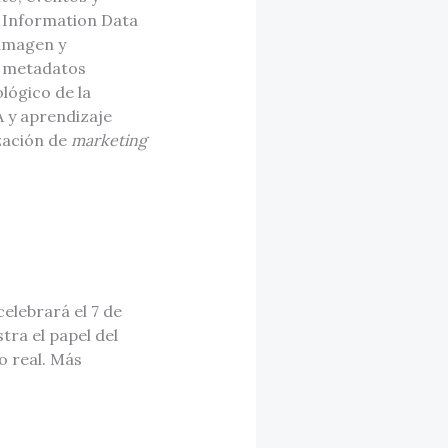
s. Information Data
 imagen y
a metadatos
lógico de la
A y aprendizaje
zación de
marketing
elebrará el 7 de
ra el papel del
 real. Más