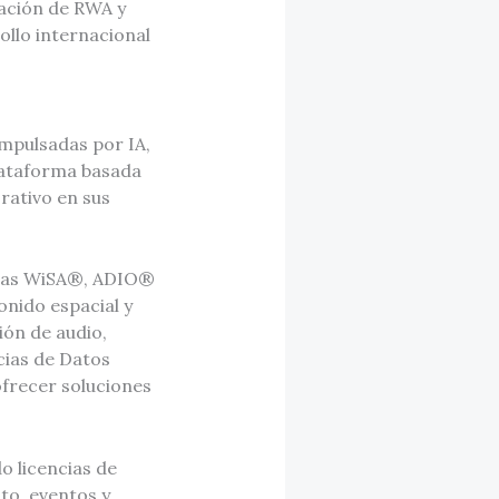
zación de RWA y
ollo internacional
impulsadas por IA,
plataforma basada
rativo en sus
tadas WiSA®, ADIO®
nido espacial y
ión de audio,
cias de Datos
ofrecer soluciones
o licencias de
to, eventos y