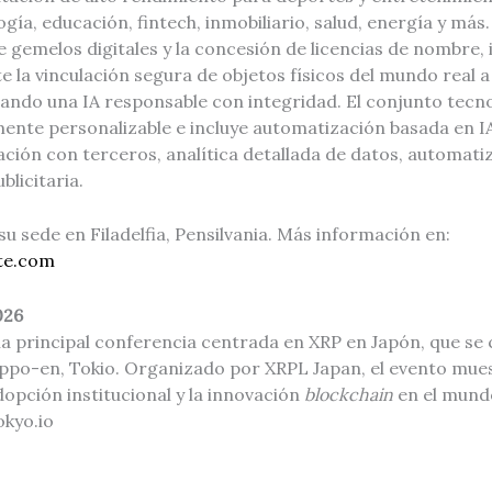
ogía, educación, fintech, inmobiliario, salud, energía y má
gemelos digitales y la concesión de licencias de nombre,
 la vinculación segura de objetos físicos del mundo real 
ando una IA responsable con integridad. El conjunto tecno
ente personalizable e incluye automatización basada en I
ación con terceros, analítica detallada de datos, automati
blicitaria.
u sede en Filadelfia, Pensilvania. Más información en:
ite.com
026
a principal conferencia centrada en XRP en Japón, que se c
appo-en, Tokio. Organizado por XRPL Japan, el evento muest
opción institucional y la innovación
blockchain
en el mundo
okyo.io