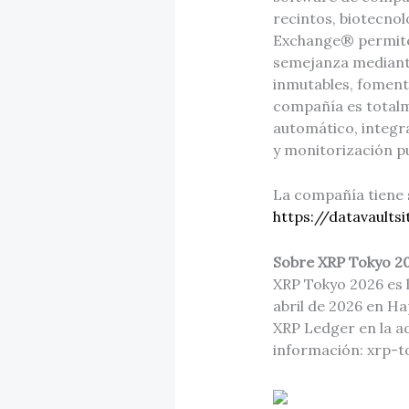
recintos, biotecnol
Exchange® permite 
semejanza mediante
inmutables, foment
compañía es totalm
automático, integr
y monitorización pu
La compañía tiene s
https://datavaults
Sobre XRP Tokyo 2
XRP Tokyo 2026 es l
abril de 2026 en H
XRP Ledger en la ad
información: xrp-t