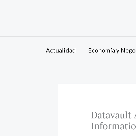
Ir
al
contenido
Actualidad
Economía y Nego
Datavault 
Informati