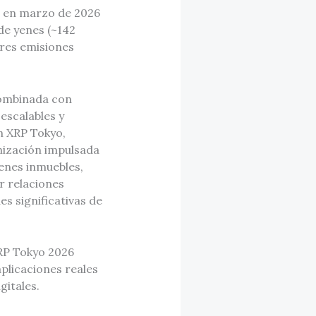
to en marzo de 2026
de yenes (~142
ores emisiones
combinada con
escalables y
n XRP Tokyo,
nización impulsada
ienes inmuebles,
r relaciones
s significativas de
RP Tokyo 2026
plicaciones reales
gitales.