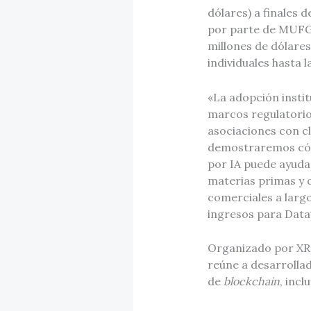
dólares) a finales 
por parte de MUFG 
millones de dólare
individuales hasta l
«La adopción insti
marcos regulatorios
asociaciones con cl
demostraremos cómo
por IA puede ayudar
materias primas y o
comerciales a largo
ingresos para Datav
Organizado por XR
reúne a desarrollad
de
blockchain
, incl