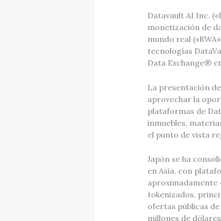
Datavault AI Inc. (
monetización de da
mundo real («RWA»),
tecnologías DataVa
Data Exchange® en 
La presentación de
aprovechar la opor
plataformas de Data
inmuebles, materias
el punto de vista re
Japón se ha consol
en Asia, con plata
aproximadamente 44
tokenizados, princ
ofertas públicas de
millones de dólares