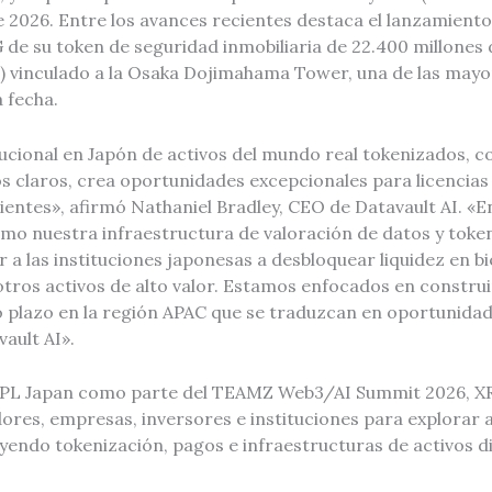
de 2026. Entre los avances recientes destaca el lanzamien
de su token de seguridad inmobiliaria de 22.400 millones 
s) vinculado a la Osaka Dojimahama Tower, una de las may
a fecha.
tucional en Japón de activos del mundo real tokenizados, 
 claros, crea oportunidades excepcionales para licencias 
ientes», afirmó Nathaniel Bradley, CEO de Datavault AI. «E
 nuestra infraestructura de valoración de datos y toke
 a las instituciones japonesas a desbloquear liquidez en b
tros activos de alto valor. Estamos enfocados en construi
 plazo en la región APAC que se traduzcan en oportunidade
ault AI».
PL Japan como parte del TEAMZ Web3/AI Summit 2026, X
ores, empresas, inversores e instituciones para explorar a
uyendo tokenización, pagos e infraestructuras de activos di