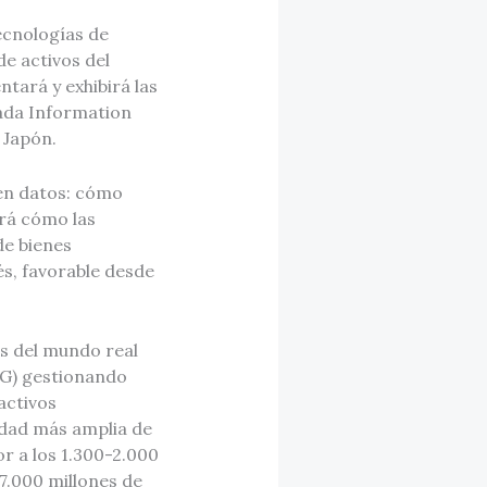
ecnologías de
de activos del
tará y exhibirá las
ada Information
 Japón.
 en datos: cómo
ará cómo las
de bienes
és, favorable desde
s del mundo real
FG) gestionando
activos
idad más amplia de
r a los 1.300-2.000
-7.000 millones de