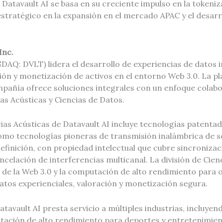
 Datavault AI se basa en su creciente impulso en la tokeni
estratégico en la expansión en el mercado APAC y el desarr
Inc.
DAQ: DVLT) lidera el desarrollo de experiencias de datos 
ción y monetización de activos en el entorno Web 3.0. La 
mpañía ofrece soluciones integrales con un enfoque colabo
ias Acústicas y Ciencias de Datos.
ncias Acústicas de Datavault AI incluye tecnologías paten
omo tecnologías pioneras de transmisión inalámbrica de so
definición, con propiedad intelectual que cubre sincronizac
celación de interferencias multicanal. La división de Cien
 de la Web 3.0 y la computación de alto rendimiento para 
atos experienciales, valoración y monetización segura.
tavault AI presta servicio a múltiples industrias, incluyend
ación de alto rendimiento para deportes y entretenimien