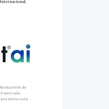
Internacional
,
okenización de
del mercado
rporativos está