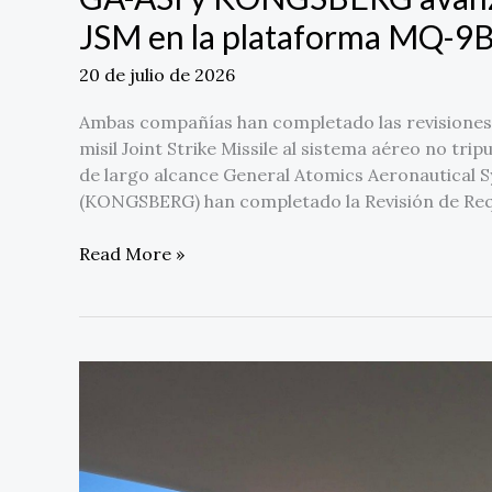
JSM en la plataforma MQ-9
20 de julio de 2026
Ambas compañías han completado las revisiones d
misil Joint Strike Missile al sistema aéreo no t
de largo alcance General Atomics Aeronautical
(KONGSBERG) han completado la Revisión de Requis
Read More »
GA-
ASI
completa
la
certificación