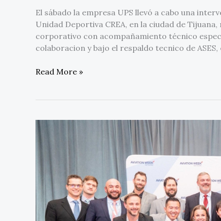
El sábado la empresa UPS llevó a cabo una interv
Unidad Deportiva CREA, en la ciudad de Tijuana,
corporativo con acompañamiento técnico especia
colaboracion y bajo el respaldo tecnico de ASES,
Read More »
Los
programas
MQ-
9B
de
GA-
ASI
en
Reino