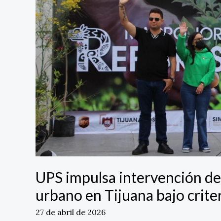
en
Tijuana
bajo
criterios
de
ingeniería
ecológica
UPS impulsa intervención de
urbano en Tijuana bajo criter
27 de abril de 2026