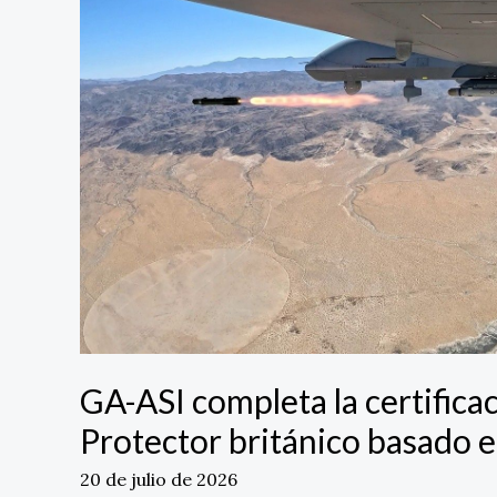
del
armamento
del
Protector
británico
basado
en
el
MQ-
9B
GA-ASI completa la certifica
Protector británico basado 
20 de julio de 2026