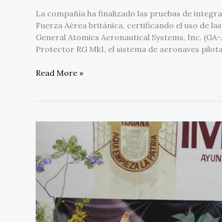
La compañía ha finalizado las pruebas de integr
Fuerza Aérea británica, certificando el uso de la
General Atomics Aeronautical Systems, Inc. (GA
Protector RG Mk1, el sistema de aeronaves pil
Read More »
UPS
impulsa
intervención
de
fortalecimiento
de
arbolado
urbano