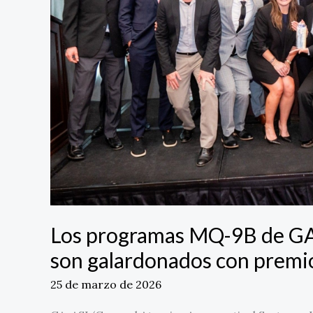
Unido
y
Japón
son
galardonados
con
premios
de
la
Aviation
Week
Los programas MQ-9B de GA-
son galardonados con premio
25 de marzo de 2026