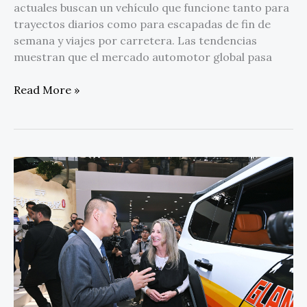
actuales buscan un vehículo que funcione tanto para
trayectos diarios como para escapadas de fin de
semana y viajes por carretera. Las tendencias
muestran que el mercado automotor global pasa
Read More »
Primera
incursión
de
Paula
Scher
en
diseño
automotriz:
por