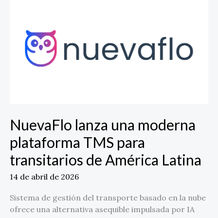
lanza
una
moderna
plataforma
TMS
para
transitarios
de
América
Latina
NuevaFlo lanza una moderna
plataforma TMS para
transitarios de América Latina
14 de abril de 2026
Sistema de gestión del transporte basado en la nube
ofrece una alternativa asequible impulsada por IA