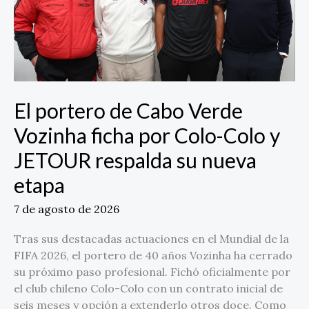
ficha
por
Colo-
Colo
y
JETOUR
respalda
El portero de Cabo Verde
su
Vozinha ficha por Colo-Colo y
nueva
etapa
JETOUR respalda su nueva
etapa
7 de agosto de 2026
Tras sus destacadas actuaciones en el Mundial de la
FIFA 2026, el portero de 40 años Vozinha ha cerrado
su próximo paso profesional. Fichó oficialmente por
el club chileno Colo-Colo con un contrato inicial de
seis meses y opción a extenderlo otros doce. Como