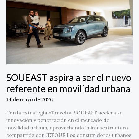
ser
el
nuevo
referente
en
movilidad
urbana
SOUEAST aspira a ser el nuevo
referente en movilidad urbana
14 de mayo de 2026
Con la estrategia «Travel+», SOUEAST acelera su
innovación y penetración en el mercado de
movilidad urbana, aprovechando la infraestructura
compartida con JETOUR Los consumidores urbanos