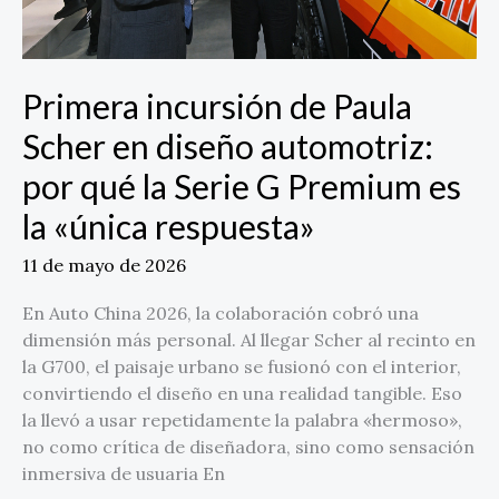
qué
la
Serie
G
Primera incursión de Paula
Premium
Scher en diseño automotriz:
es
la
por qué la Serie G Premium es
«única
la «única respuesta»
respuesta»
11 de mayo de 2026
En Auto China 2026, la colaboración cobró una
dimensión más personal. Al llegar Scher al recinto en
la G700, el paisaje urbano se fusionó con el interior,
convirtiendo el diseño en una realidad tangible. Eso
la llevó a usar repetidamente la palabra «hermoso»,
no como crítica de diseñadora, sino como sensación
inmersiva de usuaria En