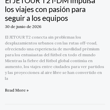
El JETOUR T2 i-DM impulsa
seguir
a
los viajes con pasión para
los
seguir a los equipos
equipos
30 de junio de 2026
El JETOUR T2 conecta sin problemas los
desplazamientos urbanos con las rutas off-road,
ofreciendo una experiencia de movilidad prémium
para los entusiastas del fútbol en todo el mundo
Mientras la fiebre del fútbol global continúa en
aumento, los viajes entre ciudades para ver partidos
y las proyecciones al aire libre se han convertido en
la
Read More »