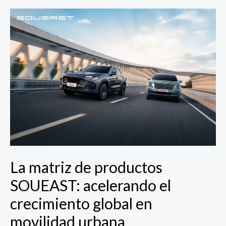
La
matriz
de
productos
SOUEAST:
acelerando
el
crecimiento
global
en
movilidad
urbana
La matriz de productos
SOUEAST: acelerando el
crecimiento global en
movilidad urbana