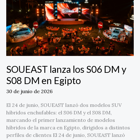
lanza
los
S06
DM
y
S08
DM
en
Egipto
SOUEAST lanza los S06 DM y
S08 DM en Egipto
30 de junio de 2026
El 24 de junio, SOUEAST lanzó dos modelos SUV
híbridos enchufables: el S06 DM y el S08 DM,
marcando el primer lanzamiento de modelos
híbridos de la marca en Egipto, dirigidos a distintos
perfiles de clientes El 24 de junio, SOUEAST lanzó