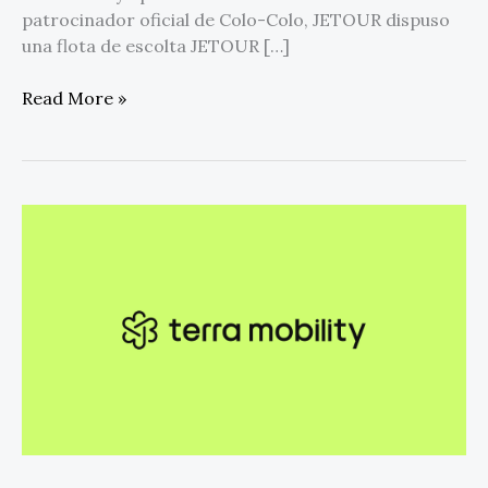
patrocinador oficial de Colo-Colo, JETOUR dispuso
una flota de escolta JETOUR […]
Read More »
Busbud
presenta
a
Terra
Mobility
como
su
nueva
empresa
matriz,
obtiene