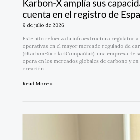
Karbon-X amplía sus capaci
cuenta en el registro de Esp
9 de julio de 2026
Este hito refuerza la infraestructura regulatori
operativas en el mayor mercado regulado de c
(«Karbon-X» o la «Compañía»), una empresa de so
opera en los mercados globales de carbono y en i
creación
Read More »
Abogados
laborales
advierten