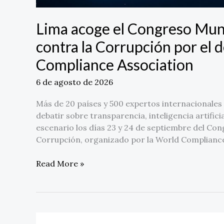
Compliance
Association
Lima acoge el Congreso Mun
contra la Corrupción por el 
Compliance Association
6 de agosto de 2026
Más de 20 países y 500 expertos internacionales 
debatir sobre transparencia, inteligencia artifici
escenario los días 23 y 24 de septiembre del Co
Corrupción, organizado por la World Compliance
Read More »
Karbon-