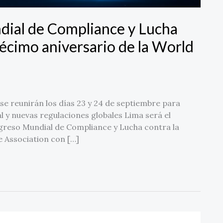
dial de Compliance y Lucha
décimo aniversario de la World
se reunirán los días 23 y 24 de septiembre para
al y nuevas regulaciones globales Lima será el
ngreso Mundial de Compliance y Lucha contra la
 Association con […]