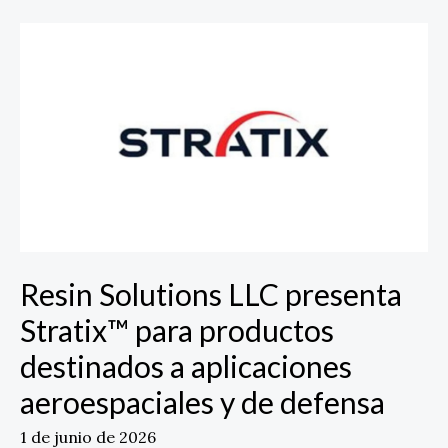
Resin
Solutions
LLC
presenta
Stratix™
para
productos
destinados
a
aplicaciones
aeroespaciales
Resin Solutions LLC presenta
y
de
Stratix™ para productos
defensa
destinados a aplicaciones
aeroespaciales y de defensa
1 de junio de 2026