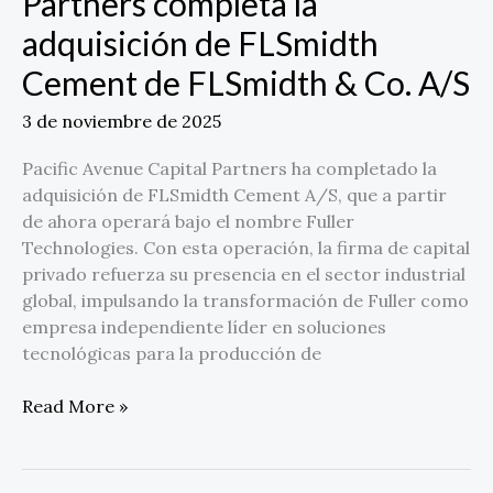
Partners completa la
completa
adquisición de FLSmidth
la
adquisición
Cement de FLSmidth & Co. A/S
de
FLSmidth
3 de noviembre de 2025
Cement
de
Pacific Avenue Capital Partners ha completado la
FLSmidth
adquisición de FLSmidth Cement A/S, que a partir
&
de ahora operará bajo el nombre Fuller
Co.
Technologies. Con esta operación, la firma de capital
A/S
privado refuerza su presencia en el sector industrial
global, impulsando la transformación de Fuller como
empresa independiente líder en soluciones
tecnológicas para la producción de
Read More »